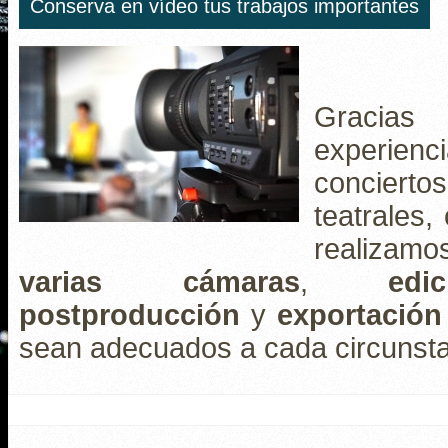
Conserva en vídeo tus trabajos importantes
Gracia
experienc
concierto
teatrales,
realizam
varias cámaras
,
edic
postproducción
y
exportación
sean adecuados a cada circunsta